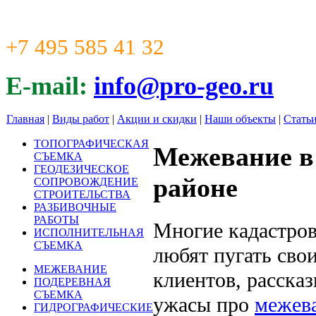
+7 495 585 41 32
E-mail:
info@pro-geo.ru
Главная
|
Виды работ
|
Акции и скидки
|
Наши объекты
|
Стать
ТОПОГРАФИЧЕСКАЯ
Межевание в
СЪЕМКА
ГЕОДЕЗИЧЕСКОЕ
районе
СОПРОВОЖДЕНИЕ
СТРОИТЕЛЬСТВА
РАЗБИВОЧНЫЕ
РАБОТЫ
Многие кадастро
ИСПОЛНИТЕЛЬНАЯ
СЪЕМКА
любят пугать сво
МЕЖЕВАНИЕ
клиентов, расска
ПОДЕРЕВНАЯ
СЪЕМКА
ужасы про
межев
ГИДРОГРАФИЧЕСКИЕ