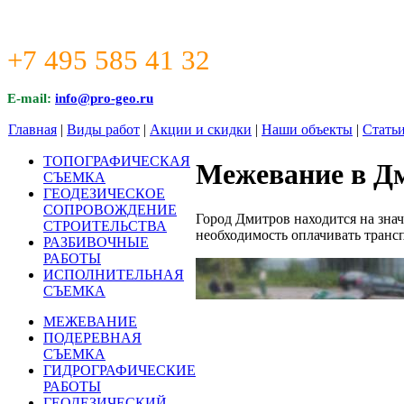
+7 495 585 41 32
E-mail:
info@pro-geo.ru
Главная
|
Виды работ
|
Акции и скидки
|
Наши объекты
|
Стать
ТОПОГРАФИЧЕСКАЯ
Межевание в Д
СЪЕМКА
ГЕОДЕЗИЧЕСКОЕ
СОПРОВОЖДЕНИЕ
Город Дмитров находится на зна
СТРОИТЕЛЬСТВА
необходимость оплачивать транс
РАЗБИВОЧНЫЕ
РАБОТЫ
ИСПОЛНИТЕЛЬНАЯ
СЪЕМКА
МЕЖЕВАНИЕ
ПОДЕРЕВНАЯ
СЪЕМКА
ГИДРОГРАФИЧЕСКИЕ
РАБОТЫ
ГЕОДЕЗИЧЕСКИЙ