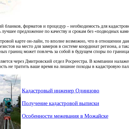
й бланков, форматов и процедур – необходимость для кадастров
ь лучшее предложение по качеству и срокам без «подводных кам
стровой карте он-лайн, то вполне возможно, что в отношении да
дезистов на место для замеров в системе координат региона, а 
ных границ может повлечь за собой в будущем споры по граница
яется через Дмитровский отдел Росреестра. В компании налажен
сть не тратить ваше время на лишние походы в кадастровую пал
Кадастровый инженер Одинцово
Получение кадастровой выписки
Особенности межевания в Можайске