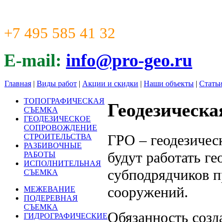
+7 495 585 41 32
E-mail:
info@pro-geo.ru
Главная
|
Виды работ
|
Акции и скидки
|
Наши объекты
|
Стать
ТОПОГРАФИЧЕСКАЯ
Геодезическа
СЪЕМКА
ГЕОДЕЗИЧЕСКОЕ
СОПРОВОЖДЕНИЕ
ГРО – геодезичес
СТРОИТЕЛЬСТВА
РАЗБИВОЧНЫЕ
будут работать г
РАБОТЫ
ИСПОЛНИТЕЛЬНАЯ
субподрядчиков п
СЪЕМКА
сооружений.
МЕЖЕВАНИЕ
ПОДЕРЕВНАЯ
СЪЕМКА
Обязанность созд
ГИДРОГРАФИЧЕСКИЕ