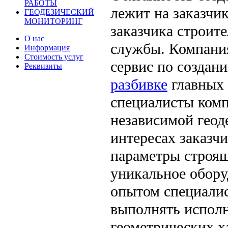
РАБОТЫ
лежит на заказчик
ГЕОДЕЗИЧЕСКИЙ
МОНИТОРИНГ
заказчика строите
О нас
службы. Компани
Информация
Стоимость услуг
сервис по создан
Реквизиты
разбивке
главных 
специалисты комп
независимой геод
интересах заказч
параметры строящ
уникальное обору
опытом специалис
выполнять исполн
геометрических х