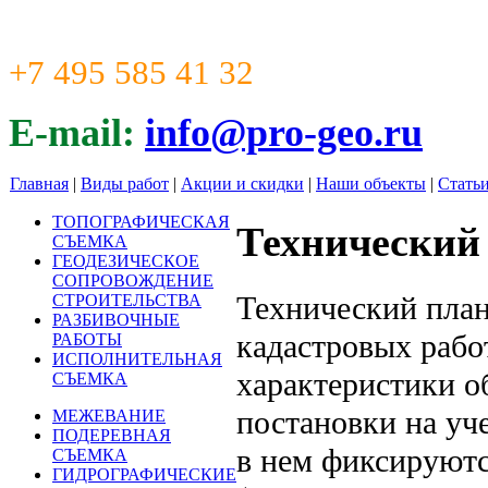
+7 495 585 41 32
E-mail:
info@pro-geo.ru
Главная
|
Виды работ
|
Акции и скидки
|
Наши объекты
|
Стать
ТОПОГРАФИЧЕСКАЯ
Технический
СЪЕМКА
ГЕОДЕЗИЧЕСКОЕ
СОПРОВОЖДЕНИЕ
Технический план
СТРОИТЕЛЬСТВА
РАЗБИВОЧНЫЕ
кадастровых рабо
РАБОТЫ
ИСПОЛНИТЕЛЬНАЯ
характеристики о
СЪЕМКА
постановки на уч
МЕЖЕВАНИЕ
ПОДЕРЕВНАЯ
в нем фиксируютс
СЪЕМКА
ГИДРОГРАФИЧЕСКИЕ